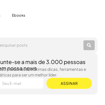
s
Ebooks
s
Ebooks
Junte-se a mais de 3.000 pessoas
em nossa news
Não perca nossas últimas dicas, ferramentas e
áticas para ser um melhor líder.
ASSINAR