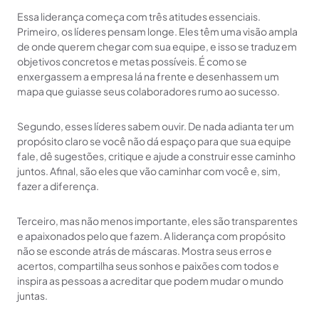
Essa liderança começa com três atitudes essenciais.
Primeiro, os líderes pensam longe. Eles têm uma visão ampla
de onde querem chegar com sua equipe, e isso se traduz em
objetivos concretos e metas possíveis. É como se
enxergassem a empresa lá na frente e desenhassem um
mapa que guiasse seus colaboradores rumo ao sucesso.
Segundo, esses líderes sabem ouvir. De nada adianta ter um
propósito claro se você não dá espaço para que sua equipe
fale, dê sugestões, critique e ajude a construir esse caminho
juntos. Afinal, são eles que vão caminhar com você e, sim,
fazer a diferença.
Terceiro, mas não menos importante, eles são transparentes
e apaixonados pelo que fazem. A liderança com propósito
não se esconde atrás de máscaras. Mostra seus erros e
acertos, compartilha seus sonhos e paixões com todos e
inspira as pessoas a acreditar que podem mudar o mundo
juntas.