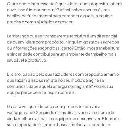
Outro ponto interessante é que líderes com propósito sabem
ouvir. Isso é importante, né? Afinal, saber escutar é uma
habilidade fundamental para entender o que sua equipe
precisa e como ajudá-los a crescer.
Lembrando que ser transparente também é um diferencial
de quem lidera com propósito. Ninguém gosta de segredos
ou informações escondidas, certo? Então, mostrar abertura
e sinceridade contribui para um ambiente de trabalho mais
saudável e produtivo.
E, claro, paixão pelo que faz! Líderes com propósito amam o
que fazem e isso se reflete no seu modo de agir e se
comunicar. Sabe aquela energia contagiante? Pois é, sua
equipe percebe e se inspira com ela.
Dá para ver que liderança com propósito tem várias
vantagens, né? Seguindo essas dicas, você vai ser um líder
ainda melhor e ajudar sua equipe a se desenvolver. E lembre-
se: o importante é sempre buscar melhorar, aprender e