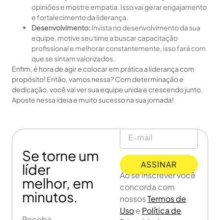
opiniões e mostre empatia. Isso vai gerar engajamento
e fortalecimento da liderança.
Desenvolvimento:
Invista no desenvolvimento da sua
equipe, motive seu time a buscar capacitação
profissional e melhorar constantemente, isso fará com
que se sintam valorizados.
Enfim, é hora de agir e colocar em prática a liderança com
propósito! Então, vamos nessa? Com determinação e
dedicação, você vai ver sua equipe unida e crescendo junto.
Aposte nessa ideia e muito sucesso na sua jornada!
Se torne um
ASSINAR
líder
Ao se inscrever você
melhor, em
concorda com
minutos.
nossos
Termos de
Uso
e
Política de
Receba