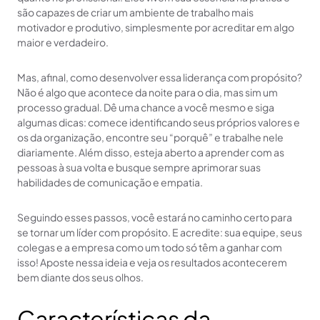
são capazes de criar um ambiente de trabalho mais
motivador e produtivo, simplesmente por acreditar em algo
maior e verdadeiro.
Mas, afinal, como desenvolver essa liderança com propósito?
Não é algo que acontece da noite para o dia, mas sim um
processo gradual. Dê uma chance a você mesmo e siga
algumas dicas: comece identificando seus próprios valores e
os da organização, encontre seu “porquê” e trabalhe nele
diariamente. Além disso, esteja aberto a aprender com as
pessoas à sua volta e busque sempre aprimorar suas
habilidades de comunicação e empatia.
Seguindo esses passos, você estará no caminho certo para
se tornar um líder com propósito. E acredite: sua equipe, seus
colegas e a empresa como um todo só têm a ganhar com
isso! Aposte nessa ideia e veja os resultados acontecerem
bem diante dos seus olhos.
Características da