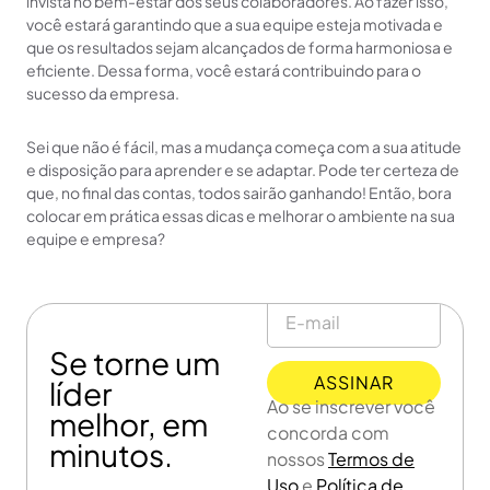
invista no bem-estar dos seus colaboradores. Ao fazer isso,
você estará garantindo que a sua equipe esteja motivada e
que os resultados sejam alcançados de forma harmoniosa e
eficiente. Dessa forma, você estará contribuindo para o
sucesso da empresa.
Sei que não é fácil, mas a mudança começa com a sua atitude
e disposição para aprender e se adaptar. Pode ter certeza de
que, no final das contas, todos sairão ganhando! Então, bora
colocar em prática essas dicas e melhorar o ambiente na sua
equipe e empresa?
Se torne um
ASSINAR
líder
Ao se inscrever você
melhor, em
concorda com
minutos.
nossos
Termos de
Uso
e
Política de