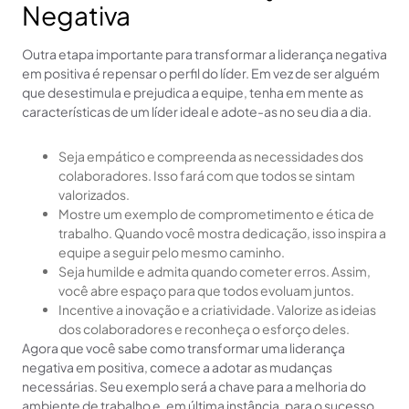
Negativa
Outra etapa importante para transformar a liderança negativa
em positiva é repensar o perfil do líder. Em vez de ser alguém
que desestimula e prejudica a equipe, tenha em mente as
características de um líder ideal e adote-as no seu dia a dia.
Seja empático e compreenda as necessidades dos
colaboradores. Isso fará com que todos se sintam
valorizados.
Mostre um exemplo de comprometimento e ética de
trabalho. Quando você mostra dedicação, isso inspira a
equipe a seguir pelo mesmo caminho.
Seja humilde e admita quando cometer erros. Assim,
você abre espaço para que todos evoluam juntos.
Incentive a inovação e a criatividade. Valorize as ideias
dos colaboradores e reconheça o esforço deles.
Agora que você sabe como transformar uma liderança
negativa em positiva, comece a adotar as mudanças
necessárias. Seu exemplo será a chave para a melhoria do
ambiente de trabalho e, em última instância, para o sucesso