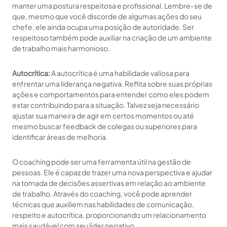
manter uma postura respeitosa e profissional. Lembre-se de
que, mesmo que você discorde de algumas ações do seu
chefe, ele ainda ocupa uma posição de autoridade. Ser
respeitoso também pode auxiliar na criação de um ambiente
de trabalho mais harmonioso.
Autocrítica:
A autocrítica é uma habilidade valiosa para
enfrentar uma liderança negativa. Reflita sobre suas próprias
ações e comportamentos para entender como eles podem
estar contribuindo para a situação. Talvez seja necessário
ajustar sua maneira de agir em certos momentos ou até
mesmo buscar feedback de colegas ou superiores para
identificar áreas de melhoria.
O coaching pode ser uma ferramenta útil na gestão de
pessoas. Ele é capaz de trazer uma nova perspectiva e ajudar
na tomada de decisões assertivas em relação ao ambiente
de trabalho. Através do coaching, você pode aprender
técnicas que auxiliem nas habilidades de comunicação,
respeito e autocrítica, proporcionando um relacionamento
mais saudável com seu líder negativo.