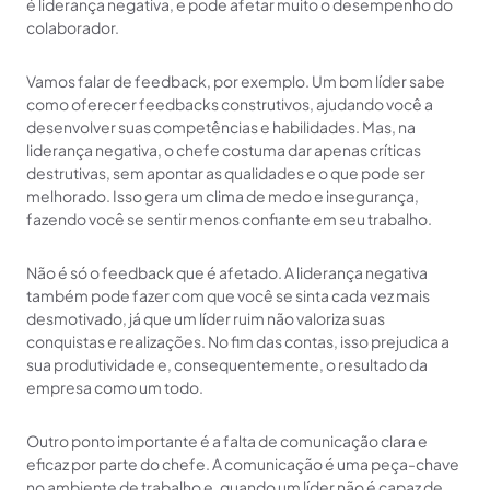
é liderança negativa, e pode afetar muito o desempenho do
colaborador.
Vamos falar de feedback, por exemplo. Um bom líder sabe
como oferecer feedbacks construtivos, ajudando você a
desenvolver suas competências e habilidades. Mas, na
liderança negativa, o chefe costuma dar apenas críticas
destrutivas, sem apontar as qualidades e o que pode ser
melhorado. Isso gera um clima de medo e insegurança,
fazendo você se sentir menos confiante em seu trabalho.
Não é só o feedback que é afetado. A liderança negativa
também pode fazer com que você se sinta cada vez mais
desmotivado, já que um líder ruim não valoriza suas
conquistas e realizações. No fim das contas, isso prejudica a
sua produtividade e, consequentemente, o resultado da
empresa como um todo.
Outro ponto importante é a falta de comunicação clara e
eficaz por parte do chefe. A comunicação é uma peça-chave
no ambiente de trabalho e, quando um líder não é capaz de