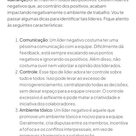
negativos que, ao contrário dos positivos, acabam
impactando negativamente o ambiente de trabalho. Vou te
passar algumas dicas para identificar tais líderes. Fique atento
às seguintes características:
Comunicação
: Um líder negativo costuma ter uma
péssima comunicação com a equipe. Dificilmente dá
feedback, está sempre escalando seus pontos
negativos e ignorando os positivos. Além disso, não
costuma ouvir nem valorizar a opinião dos liderados.
Controle
: Esse tipo de líder adora ter controle sobre
tudo e todos. Isso pode levar ao excesso de
microgerenciamento, centralizando todas as decisões,
sem deixar espaço para a equipe crescer. O controle
excessivo é asfixiante e pode matar a criatividade e
iniciativa dos colaboradores.
Ambiente tóxico
: Um líder negativo é aquele que
promove um ambiente tóxico e nocivo para a equipe.
Geralmente, cria disputas entre os membros, incentiva
a fofoca e os conflitos interpessoais, em vez de
promover a harmonia e a colaboração.