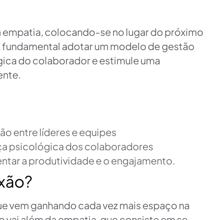
da empatia, colocando-se no lugar do próximo
É fundamental adotar um modelo de gestão
ica do colaborador e estimule uma
ente.
o entre líderes e equipes
ça psicológica dos colaboradores
ar a produtividade e o engajamento.
ixão?
e vem ganhando cada vez mais espaço na
 vai além da empatia, que consiste em se