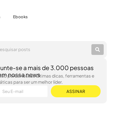
s
Ebooks
s
Ebooks
Junte-se a mais de 3.000 pessoas
em nossa news
Não perca nossas últimas dicas, ferramentas e
áticas para ser um melhor líder.
ASSINAR