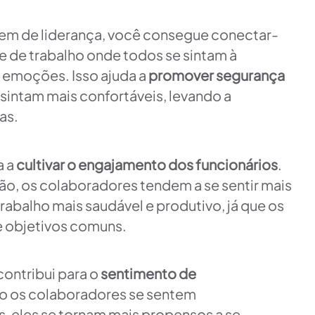
em de liderança, você consegue conectar-
e de trabalho onde todos se sintam à
r emoções. Isso ajuda a
promover segurança
 sintam mais confortáveis, levando a
as.
a a
cultivar o engajamento dos funcionários
.
, os colaboradores tendem a se sentir mais
rabalho mais saudável e produtivo, já que os
 e objetivos comuns.
contribui para o
sentimento de
do os colaboradores se sentem
 eles se tornam mais propensos a se