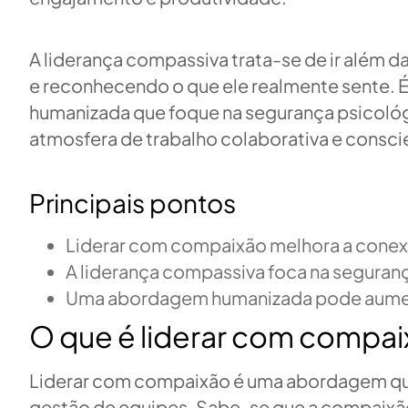
A liderança compassiva trata-se de ir além 
e reconhecendo o que ele realmente sente. 
humanizada que foque na segurança psicológ
atmosfera de trabalho colaborativa e consci
Principais pontos
Liderar com compaixão melhora a conexã
A liderança compassiva foca na seguran
Uma abordagem humanizada pode aument
O que é liderar com compa
Liderar com compaixão é uma abordagem qu
gestão de equipes. Sabe-se que a compaixão