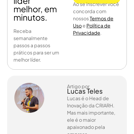
líder
Ao se inscrever você
melhor, em
concorda com
minutos.
nossos
Termos de
Uso
e
Política de
Receba
Privacidade
.
semanalmente
passos a passos
práticos para ser um
melhor líder.
Artigo por
Lucas Teles
Lucas é o Head de
Inovação da CRIARH.
Mas mais importante,
ele é o maior
apaixonado pela