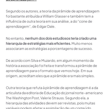
Segundo os autores, a teoria da pirâmide de aprendizagem
foi bastante atribuída a William Glasser e também tem a
influência de outra teoria em sua análise, a do “cone de
aprendizagem”, de Edgar Dale.
No entanto,
nenhum dos dois estudiosos teria criado uma
hierarquia de estratégias mais eficientes.
Muito menos
associaram as estratégias a porcentagens de sucesso.
De acordo com Silva e Muzardo, em algum momento da
história a associação foi feita e transformou a pirâmide de
aprendizagem para o formato que vemos hoje. Em sua
origem, acreditam eles que a pirâmide era mais simples.
Outra teoria que refuta à pirâmide de aprendizagem é a da
articulista da editoria de Educação do jornal norte-americano
The Washington Post, Valerie Strauss. Segundo ela, a
hierarquia das atividades devem ser revistas, pois muitas
variáveis podem afetar a assimilação de um conteúdo.