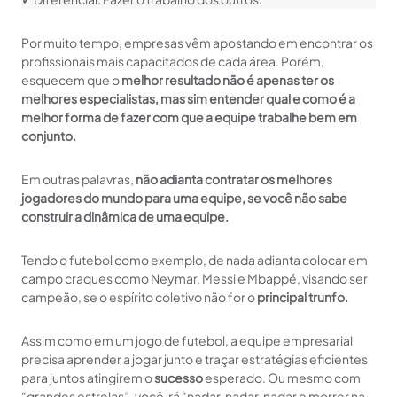
Por muito tempo, empresas vêm apostando em encontrar os
profissionais mais capacitados de cada área. Porém,
esquecem que o
melhor resultado não é apenas ter os
melhores especialistas, mas sim entender qual e como é a
melhor forma de fazer com que a equipe trabalhe bem em
conjunto.
Em outras palavras,
não adianta contratar os melhores
jogadores do mundo para uma equipe, se você não sabe
construir a dinâmica de uma equipe.
Tendo o futebol como exemplo, de nada adianta colocar em
campo craques como Neymar, Messi e Mbappé, visando ser
campeão, se o espírito coletivo não for o
principal trunfo.
Assim como em um jogo de futebol, a equipe empresarial
precisa aprender a jogar junto e traçar estratégias eficientes
para juntos atingirem o
sucesso
esperado. Ou mesmo com
“grandes estrelas”, você irá “nadar, nadar, nadar e morrer na