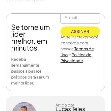
Se torne um
ASSINAR
líder
Ao se inscrever você
melhor, em
concorda com
minutos.
nossos
Termos de
Uso
e
Política de
Receba
Privacidade
.
semanalmente
passos a passos
práticos para ser um
melhor líder.
Artigo por
Lucas Teles