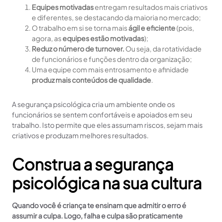
Equipes motivadas
entregam resultados mais criativos
e diferentes, se destacando da maioria no mercado;
O trabalho em si se torna mais
ágil e eficiente
(pois,
agora, as
equipes estão motivadas
);
Reduz o número de turnover.
Ou seja, da rotatividade
de funcionários e funções dentro da organização;
Uma equipe com mais entrosamento e afinidade
produz mais conteúdos de qualidade
.
A segurança psicológica cria um ambiente onde os
funcionários se sentem confortáveis e apoiados em seu
trabalho. Isto permite que eles assumam riscos, sejam mais
criativos e produzam melhores resultados.
Construa a segurança
psicológica na sua cultura
Quando você é criança te ensinam que admitir o erro é
assumir a culpa. Logo, falha e culpa são praticamente