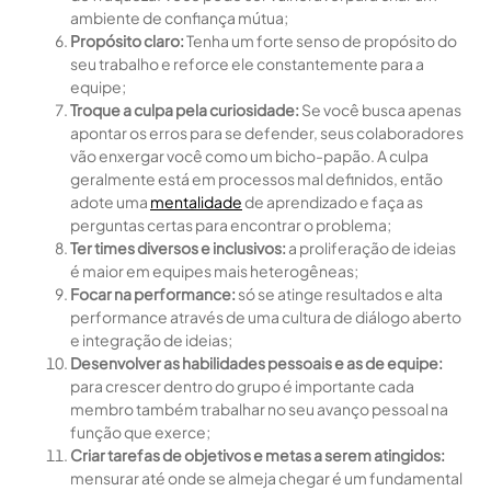
ambiente de confiança mútua;
Propósito claro:
Tenha um forte senso de propósito do
seu trabalho e reforce ele constantemente para a
equipe;
Troque a culpa pela curiosidade:
Se você busca apenas
apontar os erros para se defender, seus colaboradores
vão enxergar você como um bicho-papão. A culpa
geralmente está em processos mal definidos, então
adote uma
mentalidade
de aprendizado e faça as
perguntas certas para encontrar o problema;
Ter times diversos e inclusivos:
a proliferação de ideias
é maior em equipes mais heterogêneas;
Focar na performance:
só se atinge resultados e alta
performance através de uma cultura de diálogo aberto
e integração de ideias;
Desenvolver as habilidades pessoais e as de equipe:
para crescer dentro do grupo é importante cada
membro também trabalhar no seu avanço pessoal na
função que exerce;
Criar tarefas de objetivos e metas a serem atingidos:
mensurar até onde se almeja chegar é um fundamental