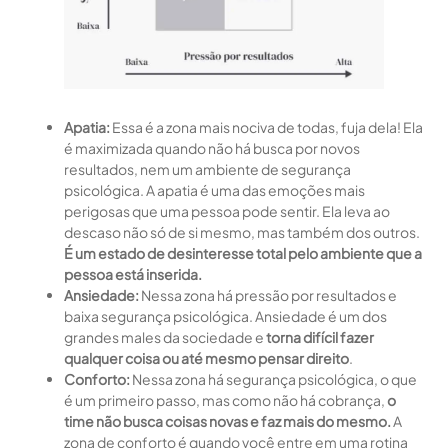
Apatia:
Essa é a zona mais nociva de todas, fuja dela! Ela
é maximizada quando não há busca por novos
resultados, nem um ambiente de segurança
psicológica. A apatia é uma das emoções mais
perigosas que uma pessoa pode sentir. Ela leva ao
descaso não só de si mesmo, mas também dos outros.
É um estado de desinteresse total pelo ambiente que a
pessoa está inserida.
Ansiedade:
Nessa zona há pressão por resultados e
baixa segurança psicológica. Ansiedade é um dos
grandes males da sociedade e
torna difícil fazer
qualquer coisa ou até mesmo pensar direito
.
Conforto:
Nessa zona há segurança psicológica, o que
é um primeiro passo, mas como não há cobrança,
o
time não busca coisas novas e faz mais do mesmo.
A
zona de conforto é quando você entre em uma rotina