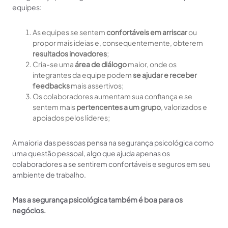
equipes:
As equipes se sentem
confortáveis em arriscar
ou
propor mais ideias e, consequentemente, obterem
resultados inovadores
;
Cria-se uma
área de diálogo
maior, onde os
integrantes da equipe podem
se ajudar e receber
feedbacks
mais assertivos;
Os colaboradores aumentam sua confiança e se
sentem mais
pertencentes a um grupo
, valorizados e
apoiados pelos líderes;
A maioria das pessoas pensa na segurança psicológica como
uma questão pessoal, algo que ajuda apenas os
colaboradores a se sentirem confortáveis e seguros em seu
ambiente de trabalho.
Mas a segurança psicológica também é boa para os
negócios.