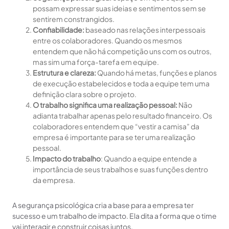
possam expressar suas ideias e sentimentos sem se
sentirem constrangidos.
Confiabilidade:
baseado nas relações interpessoais
entre os colaboradores. Quando os mesmos
entendem que não há competição uns com os outros,
mas sim uma força-tarefa em equipe.
Estrutura e clareza:
Quando há metas, funções e planos
de execução estabelecidos e toda a equipe tem uma
definição clara sobre o projeto.
O trabalho significa uma realização pessoal:
Não
adianta trabalhar apenas pelo resultado financeiro. Os
colaboradores entendem que “vestir a camisa” da
empresa é importante para se ter uma realização
pessoal.
Impacto do trabalho
: Quando a equipe entende a
importância de seus trabalhos e suas funções dentro
da empresa.
A segurança psicológica cria a base para a empresa ter
sucesso e um trabalho de impacto. Ela dita a forma que o time
vai interagir e construir coisas juntos.