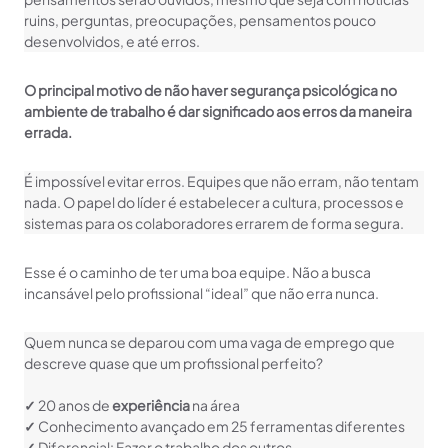
ruins, perguntas, preocupações, pensamentos pouco
desenvolvidos, e até erros.
O principal motivo de não haver segurança psicológica no
ambiente de trabalho é dar significado aos erros da maneira
errada.
É impossível evitar erros. Equipes que não erram, não tentam
nada. O papel do líder é estabelecer a cultura, processos e
sistemas para os colaboradores errarem de forma segura.
Esse é o caminho de ter uma boa equipe. Não a busca
incansável pelo profissional “ideal” que não erra nunca.
Quem nunca se deparou com uma vaga de emprego que
descreve quase que um profissional perfeito?
✓
20 anos de
experiência
na área
✓
Conhecimento avançado em 25 ferramentas diferentes
✓
Diferencial: Fazer o trabalho dos outros.