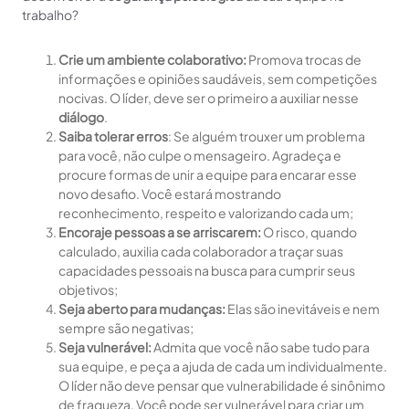
trabalho?
Crie um ambiente colaborativo:
Promova trocas de
informações e opiniões saudáveis, sem competições
nocivas. O líder, deve ser o primeiro a auxiliar nesse
diálogo
.
Saiba tolerar erros
: Se alguém trouxer um problema
para você, não culpe o mensageiro. Agradeça e
procure formas de unir a equipe para encarar esse
novo desafio. Você estará mostrando
reconhecimento, respeito e valorizando cada um;
Encoraje pessoas a se arriscarem:
O risco, quando
calculado, auxilia cada colaborador a traçar suas
capacidades pessoais na busca para cumprir seus
objetivos;
Seja aberto para mudanças:
Elas são inevitáveis e nem
sempre são negativas;
Seja vulnerável:
Admita que você não sabe tudo para
sua equipe, e peça a ajuda de cada um individualmente.
O líder não deve pensar que vulnerabilidade é sinônimo
de fraqueza. Você pode ser vulnerável para criar um