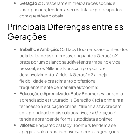
Geração Z:
Cresceram em meio a redes sociais e
smartphones; tendem a ser realistas e preocupados
com questões globais.
Principais Diferenças entre as
Gerações
Trabalho e Ambição:
Os Baby Boomers são conhecidos
pela lealdade às empresas, enquanto a Geração X
preza por um balanço saudável entre trabalho e vida
pessoal, e os Millennials buscam propósito e
desenvolvimento rápido. A Geração Z almeja
flexibilidade e crescimento profissional,
frequentemente de maneira autônoma;
Educação e Aprendizado:
Baby Boomers valorizam o
aprendizado estruturado; a Geração X foi a primeira a
ter acesso à educação online; Millennials favorecem
um aprendizado mais colaborativo; e a Geração Z
tende a aprender de forma autodidata e online;
Valores:
Enquanto os Baby Boomers tendem a se
apegar a valores mais conservadores, as gerações