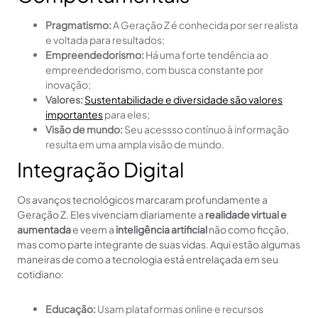
Pragmatismo:
A Geração Z é conhecida por ser realista
e voltada para resultados;
Empreendedorismo:
Há uma forte tendência ao
empreendedorismo, com busca constante por
inovação;
Valores:
Sustentabilidade e diversidade são valores
importantes
para eles;
Visão de mundo:
Seu acessso contínuo à informação
resulta em uma ampla visão de mundo.
Integração Digital
Os avanços tecnológicos marcaram profundamente a
Geração Z. Eles vivenciam diariamente a
realidade virtual e
aumentada
e veem a
inteligência artificial
não como ficção,
mas como parte integrante de suas vidas. Aqui estão algumas
maneiras de como a tecnologia está entrelaçada em seu
cotidiano:
Educação:
Usam plataformas online e recursos