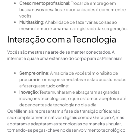
Crescimento profissional
: Trocar de emprego em
busca novos desafios e oportunidades é comum entre
vocês;
Multitasking
: A habilidade de fazer várias coisas ao
mesmo tempo é uma marca registrada da sua geração.
Interação com a Tecnologia
Vocês são mestres na arte de se manter conectados. A
internet é quase uma extensão do corpo para os Millennials:
Sempre online
: A maioria de vocês têm o hábito de
procurar informações imediatas e estão acostumados
a fazer quase tudo online;
Inovação
: Testemunharam e abraçaram as grandes
inovações tecnológicas, o que os tornou adeptos e até
dependentes da tecnologia no dia a dia.
Os Millennials representam a fase de transição crítica: não
são completamente nativos digitais como a Geração Z, mas
adotaram e adaptaram as tecnologias de maneira singular,
tornando-se peças-chave no desenvolvimento tecnológico