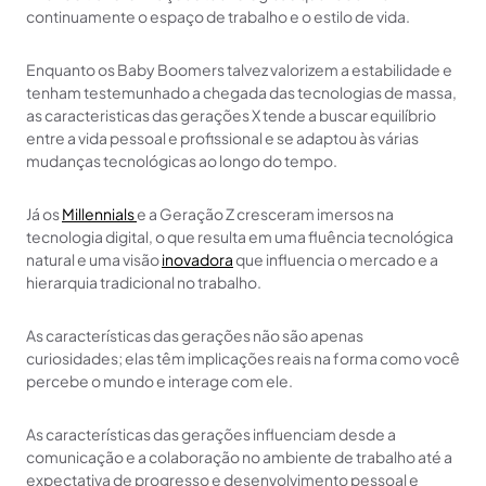
continuamente o espaço de trabalho e o estilo de vida.
Enquanto os Baby Boomers talvez valorizem a estabilidade e
tenham testemunhado a chegada das tecnologias de massa,
as caracteristicas das gerações X tende a buscar equilíbrio
entre a vida pessoal e profissional e se adaptou às várias
mudanças tecnológicas ao longo do tempo.
Já os
Millennials
e a Geração Z cresceram imersos na
tecnologia digital, o que resulta em uma fluência tecnológica
natural e uma visão
inovadora
que influencia o mercado e a
hierarquia tradicional no trabalho.
As características das gerações não são apenas
curiosidades; elas têm implicações reais na forma como você
percebe o mundo e interage com ele.
As características das gerações influenciam desde a
comunicação e a colaboração no ambiente de trabalho até a
expectativa de progresso e desenvolvimento pessoal e