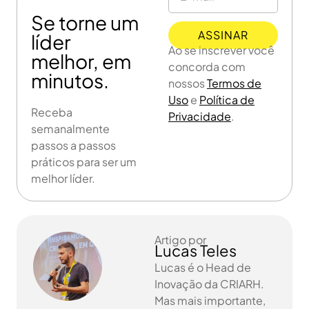
Se torne um
ASSINAR
líder
Ao se inscrever você
melhor, em
concorda com
minutos.
nossos
Termos de
Uso
e
Política de
Receba
Privacidade
.
semanalmente
passos a passos
práticos para ser um
melhor líder.
Artigo por
Lucas Teles
Lucas é o Head de
Inovação da CRIARH.
Mas mais importante,