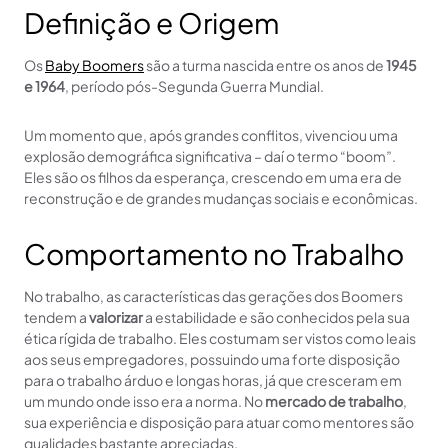
Definição e Origem
Os
Baby Boomers
são a turma nascida entre os anos de
1945
e 1964
, período pós-Segunda Guerra Mundial.
Um momento que, após grandes conflitos, vivenciou uma
explosão demográfica significativa – daí o termo “boom”.
Eles são os filhos da esperança, crescendo em uma era de
reconstrução e de grandes mudanças sociais e econômicas.
Comportamento no Trabalho
No trabalho, as características das gerações dos Boomers
tendem a
valorizar
a estabilidade e são conhecidos pela sua
ética rígida de trabalho. Eles costumam ser vistos como leais
aos seus empregadores, possuindo uma forte disposição
para o trabalho árduo e longas horas, já que cresceram em
um mundo onde isso era a norma. No
mercado de trabalho
,
sua experiência e disposição para atuar como mentores são
qualidades bastante apreciadas.