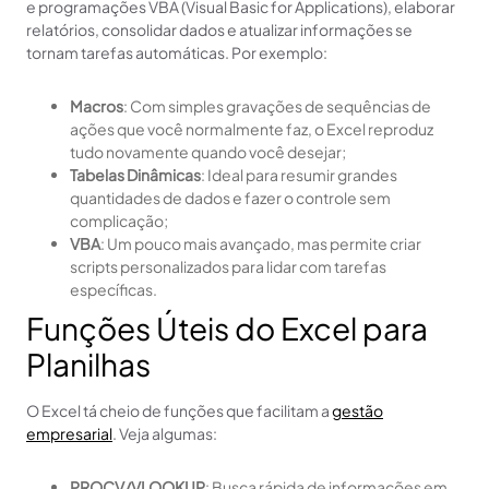
e programações VBA (Visual Basic for Applications), elaborar
relatórios, consolidar dados e atualizar informações se
tornam tarefas automáticas. Por exemplo:
Macros
: Com simples gravações de sequências de
ações que você normalmente faz, o Excel reproduz
tudo novamente quando você desejar;
Tabelas Dinâmicas
: Ideal para resumir grandes
quantidades de dados e fazer o controle sem
complicação;
VBA
: Um pouco mais avançado, mas permite criar
scripts personalizados para lidar com tarefas
específicas.
Funções Úteis do Excel para
Planilhas
O Excel tá cheio de funções que facilitam a
gestão
empresarial
. Veja algumas:
PROCV/VLOOKUP
: Busca rápida de informações em