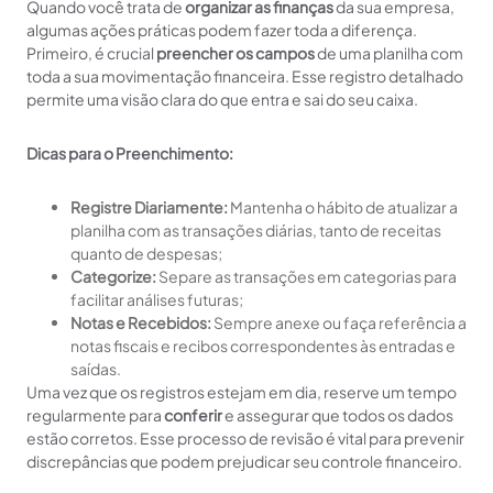
Quando você trata de
organizar as finanças
da sua empresa,
algumas ações práticas podem fazer toda a diferença.
Primeiro, é crucial
preencher os campos
de uma planilha com
toda a sua movimentação financeira. Esse registro detalhado
permite uma visão clara do que entra e sai do seu caixa.
Dicas para o Preenchimento:
Registre Diariamente:
Mantenha o hábito de atualizar a
planilha com as transações diárias, tanto de receitas
quanto de despesas;
Categorize:
Separe as transações em categorias para
facilitar análises futuras;
Notas e Recebidos:
Sempre anexe ou faça referência a
notas fiscais e recibos correspondentes às entradas e
saídas.
Uma vez que os registros estejam em dia, reserve um tempo
regularmente para
conferir
e assegurar que todos os dados
estão corretos. Esse processo de revisão é vital para prevenir
discrepâncias que podem prejudicar seu controle financeiro.