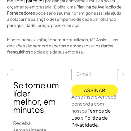
melhores
parceiros
pra dançar conforme a música do seu
orçamento empresarial. E olha, uma
Planilha de Avaliação de
Fornecedores
pode ser o seu melhor amigo nessa: ela ajuda
a colocar na balança o desempenho de cada um, olhando
para qualidade, preço, prazo e serviço.
Mantenha sua avaliação sempre atualizada, tá? Assim, suas
decisões são sempre espertas e embasadas nos
dados
fresquinhos
do dia a dia da sua empresa.
Se torne um
ASSINAR
líder
Ao se inscrever você
melhor, em
concorda com
minutos.
nossos
Termos de
Uso
e
Política de
Receba
Privacidade
.
semanalmente