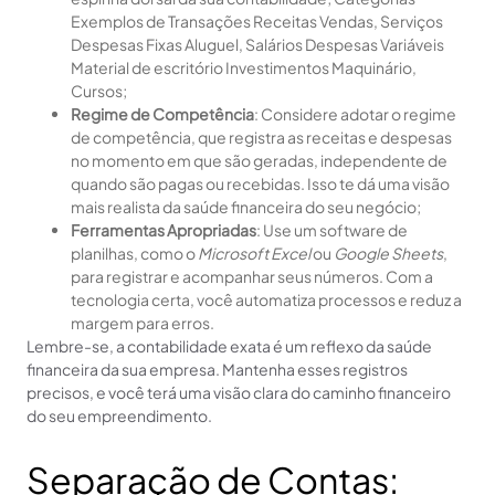
Exemplos de Transações Receitas Vendas, Serviços
Despesas Fixas Aluguel, Salários Despesas Variáveis
Material de escritório Investimentos Maquinário,
Cursos;
Regime de Competência
: Considere adotar o regime
de competência, que registra as receitas e despesas
no momento em que são geradas, independente de
quando são pagas ou recebidas. Isso te dá uma visão
mais realista da saúde financeira do seu negócio;
Ferramentas Apropriadas
: Use um software de
planilhas, como o
Microsoft Excel
ou
Google Sheets
,
para registrar e acompanhar seus números. Com a
tecnologia certa, você automatiza processos e reduz a
margem para erros.
Lembre-se, a contabilidade exata é um reflexo da saúde
financeira da sua empresa. Mantenha esses registros
precisos, e você terá uma visão clara do caminho financeiro
do seu empreendimento.
Separação de Contas: