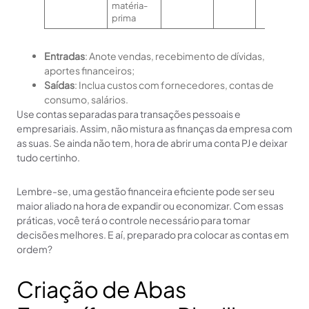
matéria-
prima
Entradas
: Anote vendas, recebimento de dívidas,
aportes financeiros;
Saídas
: Inclua custos com fornecedores, contas de
consumo, salários.
Use contas separadas para transações pessoais e
empresariais. Assim, não mistura as finanças da empresa com
as suas. Se ainda não tem, hora de abrir uma conta PJ e deixar
tudo certinho.
Lembre-se, uma gestão financeira eficiente pode ser seu
maior aliado na hora de expandir ou economizar. Com essas
práticas, você terá o controle necessário para tomar
decisões melhores. E aí, preparado pra colocar as contas em
ordem?
Criação de Abas