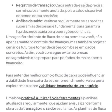
Registros de transação:
Cada entrada e saída precisa
ser minuciosamente anotada, pois o saldo disponível
depende dessa precisão;
Análise de saldo:
Verificar regularmente se as receitas
superam as despesas é fundamental para garantir a
liquidez necessária para operações contínuas.
Uma gestão eficiente do fluxo de caixa permite a você, não
apenas manter o controle das finanças, mas também projetar
cenários futuros e tomar decisões com base em dados
concretos. Assim, você consegue evitar surpresas
desagradáveis e se prepara para períodos de maior aperto
financeiro.
Para entender melhor como o fluxo de caixa pode influenciar
a viabilidade financeira do seu empreendimento, vale a pena
explorar mais sobre
viabilidade financeira de um negócio
.
Uma boa
prática é a utilização de ferramentas
e planilhas
atualizadas regularmente, que ajudam a visualizar de forma
clara cada
transação
e o
saldo
resultante. As planilhas de fluxo