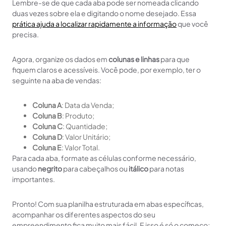
Lembre-se de que cada aba pode ser nomeada clicando
duas vezes sobre ela e digitando o nome desejado. Essa
prática ajuda a localizar rapidamente a informação
que você
precisa.
Agora, organize os dados em
colunas e linhas
para que
fiquem claros e acessíveis. Você pode, por exemplo, ter o
seguinte na aba de vendas:
Coluna A
: Data da Venda;
Coluna B
: Produto;
Coluna C
: Quantidade;
Coluna D
: Valor Unitário;
Coluna E
: Valor Total.
Para cada aba, formate as células conforme necessário,
usando
negrito
para cabeçalhos ou
itálico
para notas
importantes.
Pronto! Com sua planilha estruturada em abas específicas,
acompanhar os diferentes aspectos do seu
empreendimento fica muito mais fácil. E isso é só o começo;