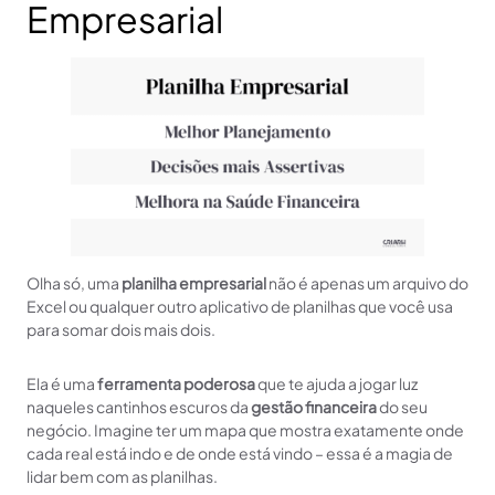
Recursos para Baixar e Download de
Empresarial
Planilhas
Dicas para Contar e Registrar Transações
Separação de Contas: Entrada e Saída
Criação de Abas Específicas em Planilhas
Avaliando Fornecedores pelo Controle
Financeiro
Outros artigos para você
Olha só, uma
planilha empresarial
não é apenas um arquivo do
Excel ou qualquer outro aplicativo de planilhas que você usa
para somar dois mais dois.
Ela é uma
ferramenta poderosa
que te ajuda a jogar luz
naqueles cantinhos escuros da
gestão financeira
do seu
negócio. Imagine ter um mapa que mostra exatamente onde
cada real está indo e de onde está vindo – essa é a magia de
lidar bem com as planilhas.