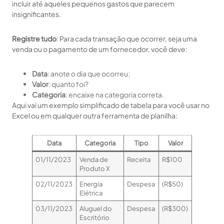
incluir até aqueles pequenos gastos que parecem
insignificantes.
Registre tudo
: Para cada transação que ocorrer, seja uma
venda ou o pagamento de um fornecedor, você deve:
Data
: anote o dia que ocorreu;
Valor
: quanto foi?
Categoria
: encaixe na categoria correta.
Aqui vai um exemplo simplificado de tabela para você usar no
Excel ou em qualquer outra ferramenta de planilha:
Data
Categoria
Tipo
Valor
01/11/2023
Venda de
Receita
R$100
Produto X
02/11/2023
Energia
Despesa
(R$50)
Elétrica
03/11/2023
Aluguel do
Despesa
(R$300)
Escritório