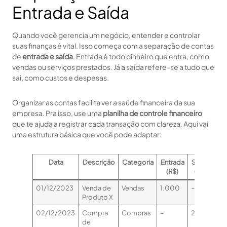
Entrada e Saída
Quando você gerencia um negócio, entender e controlar
suas finanças é vital. Isso começa com a separação de contas
de
entrada e saída
. Entrada é todo dinheiro que entra, como
vendas ou serviços prestados. Já a saída refere-se a tudo que
sai, como custos e despesas.
Organizar as contas facilita ver a saúde financeira da sua
empresa. Pra isso, use uma
planilha de controle financeiro
que te ajuda a registrar cada transação com clareza. Aqui vai
uma estrutura básica que você pode adaptar:
Data
Descrição
Categoria
Entrada
Saída
Sa
(R$)
(R$)
(R
01/12/2023
Venda de
Vendas
1.000
–
1.
Produto X
02/12/2023
Compra
Compras
–
250
75
de