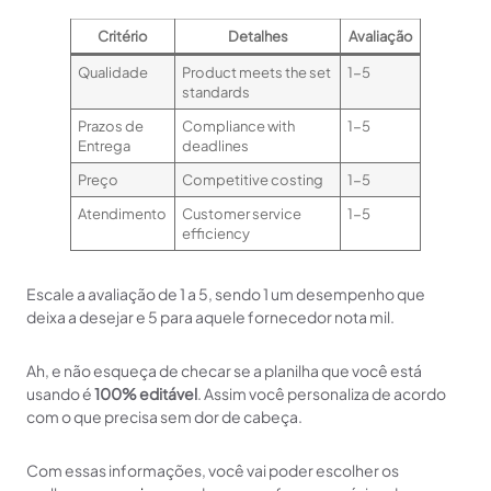
Critério
Detalhes
Avaliação
Qualidade
Product meets the set
1-5
standards
Prazos de
Compliance with
1-5
Entrega
deadlines
Preço
Competitive costing
1-5
Atendimento
Customer service
1-5
efficiency
Escale a avaliação de 1 a 5, sendo 1 um desempenho que
deixa a desejar e 5 para aquele fornecedor nota mil.
Ah, e não esqueça de checar se a planilha que você está
usando é
100% editável
. Assim você personaliza de acordo
com o que precisa sem dor de cabeça.
Com essas informações, você vai poder escolher os