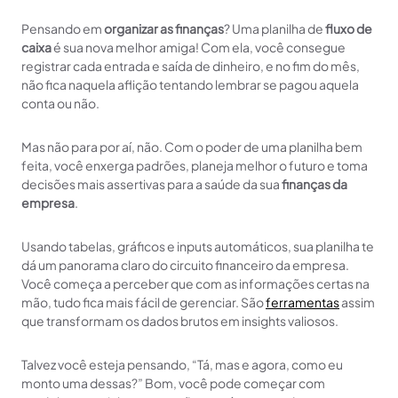
Pensando em
organizar as finanças
? Uma planilha de
fluxo de
caixa
é sua nova melhor amiga! Com ela, você consegue
registrar cada entrada e saída de dinheiro, e no fim do mês,
não fica naquela aflição tentando lembrar se pagou aquela
conta ou não.
Mas não para por aí, não. Com o poder de uma planilha bem
feita, você enxerga padrões, planeja melhor o futuro e toma
decisões mais assertivas para a saúde da sua
finanças da
empresa
.
Usando tabelas, gráficos e inputs automáticos, sua planilha te
dá um panorama claro do circuito financeiro da empresa.
Você começa a perceber que com as informações certas na
mão, tudo fica mais fácil de gerenciar. São
ferramentas
assim
que transformam os dados brutos em insights valiosos.
Talvez você esteja pensando, “Tá, mas e agora, como eu
monto uma dessas?” Bom, você pode começar com