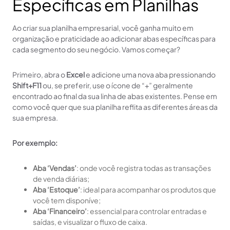
Específicas em Planilhas
Ao criar sua planilha empresarial, você ganha muito em
organização e praticidade ao adicionar abas específicas para
cada segmento do seu negócio. Vamos começar?
Primeiro, abra o
Excel
e adicione uma nova aba pressionando
Shift+F11
ou, se preferir, use o ícone de “+” geralmente
encontrado ao final da sua linha de abas existentes. Pense em
como você quer que sua planilha reflita as diferentes áreas da
sua empresa.
Por exemplo:
Aba ‘Vendas’
: onde você registra todas as transações
de venda diárias;
Aba ‘Estoque’
: ideal para acompanhar os produtos que
você tem disponíve;
Aba ‘Financeiro’
: essencial para controlar entradas e
saídas, e visualizar o fluxo de caixa.