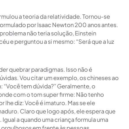
rmulou a teoria da relatividade. Tornou-se
 formulado por Isaac Newton 200 anos antes.
roblema não teria solução, Einstein
céu e perguntou a si mesmo: “Será que a luz
oder quebrar paradigmas. Isso não é
úvidas. Vou citar um exemplo, os chineses ao
: “Você tem dúvida?” Geralmente, o
onde com o tom super firme: Não tenho
r lhe diz: Você é imaturo. Mas se ele
aduro. Claro que logo após, ele espera que
a. Igual a quando uma criança formula uma
s orgulhosos em frente às pessoas.