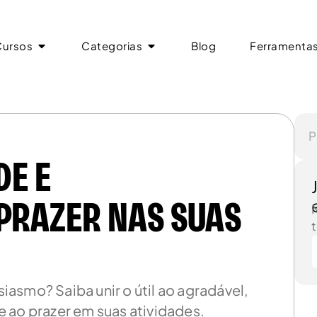
Cursos
Categorias
Blog
Ferramenta
Cursos
Categorias
Blog
Ferramenta
DE E
 PRAZER NAS SUAS
t
asmo? Saiba unir o útil ao agradável,
e ao prazer em suas atividades.