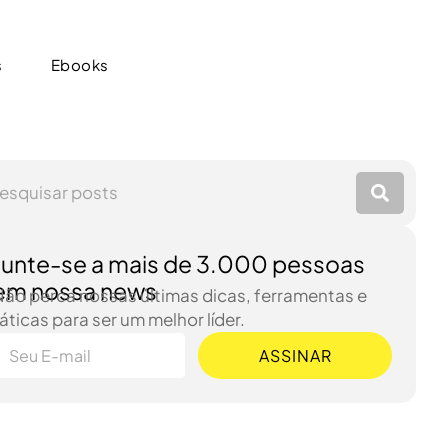
s
Ebooks
s
Ebooks
Junte-se a mais de 3.000 pessoas
em nossa news
Não perca nossas últimas dicas, ferramentas e
áticas para ser um melhor líder.
ASSINAR