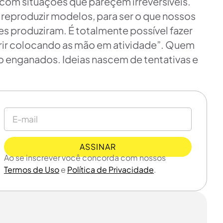
com situações que pareçem irreversíveis.
eproduzir modelos, para ser o que nossos
es produziram. É totalmente possível fazer
brir colocando as mão em atividade”. Quem
ão enganados. Ideias nascem de tentativas e
ASSINAR
Ao se inscrever você concorda com nossos
Termos de Uso
e
Política de Privacidade
.