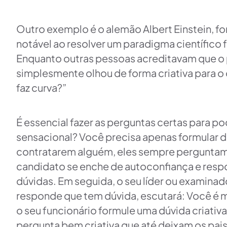
Outro exemplo é o alemão Albert Einstein, fo
notável ao resolver um paradigma científico
Enquanto outras pessoas acreditavam que o p
simplesmente olhou de forma criativa para o 
faz curva?”
É essencial fazer as perguntas certas para p
sensacional? Você precisa apenas formular d
contratarem alguém, eles sempre perguntam
candidato se enche de autoconfiança e resp
dúvidas. Em seguida, o seu líder ou examinado
responde que tem dúvida, escutará: Você é m
o seu funcionário formule uma dúvida criativ
pergunta bem criativa que até deixam os pai